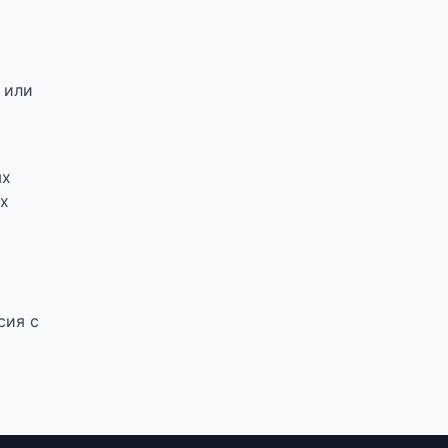
 или
ых
ах
сия с